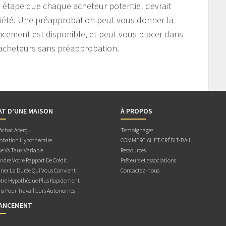
 étape que chaque acheteur potentiel devrait
riété. Une préapprobation peut vous donner la
ancement est disponible, et peut vous placer dans
 acheteurs sans préapprobation.
AT D’UNE MAISON
À PROPOS
 Achat Aperçu
Témoignages
obation Hypothécaire
COMMERCIAL ET CRÉDIT-BAIL
e Vs Taux Variable
Ressources
dre Votre Rapport De Crédit
Prêteurs et associations
ner La Durée Qui Vous Convient
Contactez-nous
otre Hypothèque Plus Rapidement
ns Pour Travailleurs Autonomes
NANCEMENT