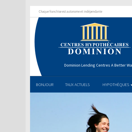
Chaque franchise est autonome et indépendante
Dominion Lending Centres A Better W
BONJOUR
TAUX ACTUELS
HYPOTHÈQUES