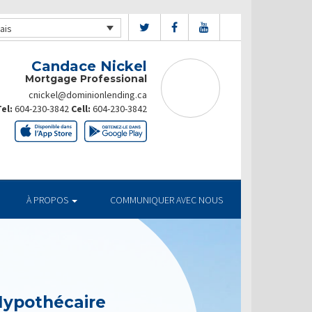
ais
Candace Nickel
Mortgage Professional
cnickel@dominionlending.ca
el:
604-230-3842
Cell:
604-230-3842
À PROPOS
COMMUNIQUER AVEC NOUS
Hypothécaire