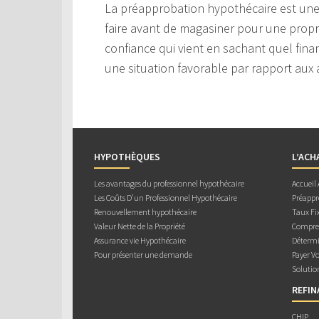
La préapprobation hypothécaire est une
faire avant de magasiner pour une prop
confiance qui vient en sachant quel fin
une situation favorable par rapport aux
HYPOTHÈQUES
L’ACH
Les avantages du professionnel hypothécaire
Accueil
Les Coûts D’un Professionnel Hypothécaire
Préappr
Renouvellement hypothécaire
Taux Fix
Valeur Nette de la Propriété
Compren
Assurance vie Hypothécaire
Détermi
Pour présenter une demande
Payer V
Solutio
REFI
CHIP