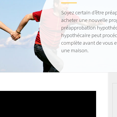
Soyez certain d’être préa
acheter une nouvelle pro
préapprobation hypothéca
hypothécaire peut procéde
complète avant de vous 
une maison.