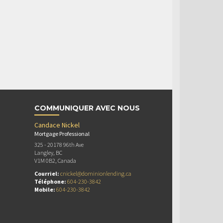
COMMUNIQUER AVEC NOUS
Candace Nickel
Mortgage Professional
325 - 20178 96th Ave
Langley, BC
V1M 0B2, Canada
Courriel:
cnickel@dominionlending.ca
Téléphone:
604-230-3842
Mobile:
604-230-3842